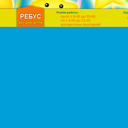
Режим работы:
Ха
пн-пт с 9-00 до 19-00
сб с 9-00 до 15-00
воскресенье выходной