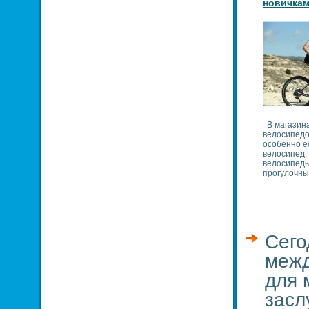
новичкам
В магазин
велосипедов
особенно е
велосипед.
велосипеды
прогулочны
Сего
межд
для 
засл