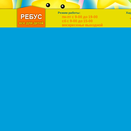
Режим работы:
Ха
пн-пт с 9-00 до 19-00
сб с 9-00 до 15-00
воскресенье выходной