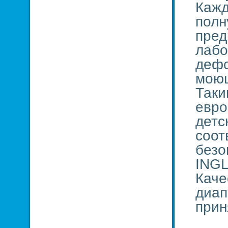
Кажд
полн
пред
лабо
дефо
моющ
Таки
евро
детс
соот
безо
INGL
Каче
диап
прин