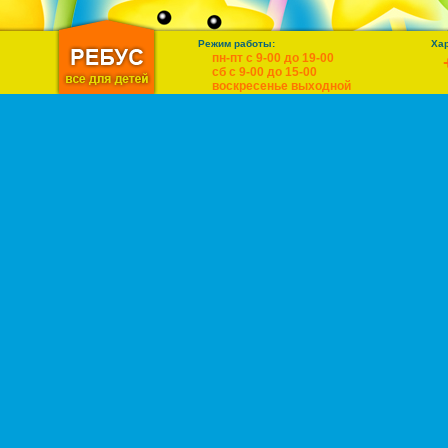
Режим работы:
Ха
пн-пт с 9-00 до 19-00
сб с 9-00 до 15-00
воскресенье выходной