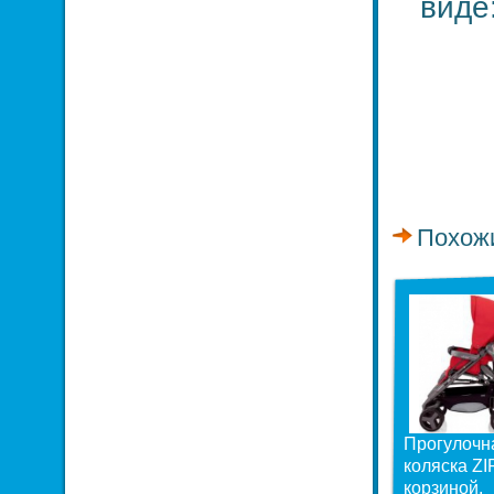
виде:
Похож
Прогулочн
коляска ZI
корзиной,