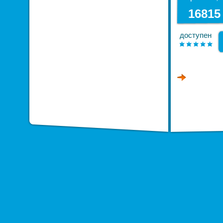
дождевиком
16815
доступен