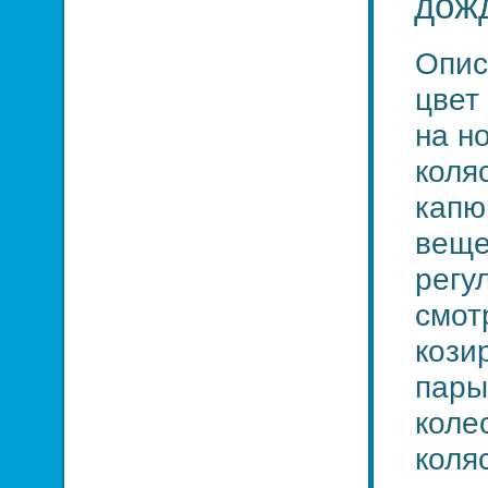
дожд
Опис
цвет
на н
коля
капю
веще
регу
смот
кози
пары
коле
коля