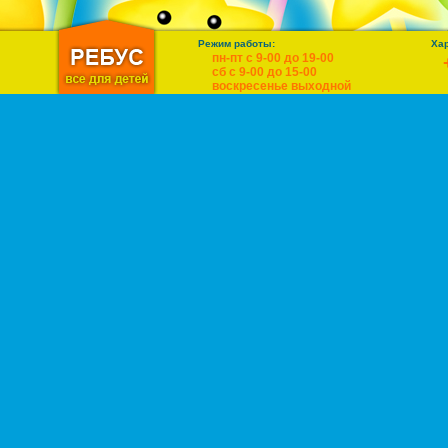
Режим работы:
Ха
пн-пт с 9-00 до 19-00
сб с 9-00 до 15-00
воскресенье выходной