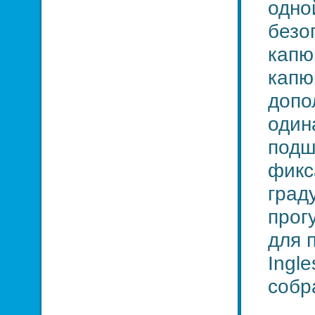
одно
безо
капю
капю
допо
один
подш
фикс
град
прог
для 
Ingle
собра