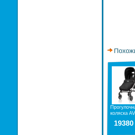
Похож
Прогулочн
коляска AV
19380